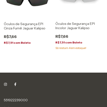
Óculos de Segurança EPI
Óculos de Segurança EPI
Incolor Jaguar Kalipso
Cinza Fumê Jaguar Kalipso
R$7,66
R$7,66
R$7,51
com
Boleto
R$7,51
com
Boleto
Só restam
4
em estoque!
551922239000