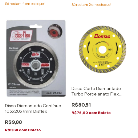
Só restam
4
em estoque!
Só restam
2
em estoque!
Disco Corte Diamantado
Turbo Porcelanato Flex
Cortag
R$80,51
Disco Diamantado Contínuo
105x20x7mm Disflex
R$78,90
com
Boleto
R$9,88
R$9,68
com
Boleto