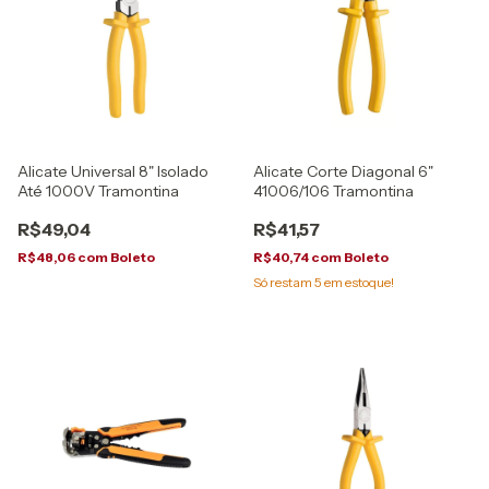
Alicate Universal 8" Isolado
Alicate Corte Diagonal 6"
Até 1000V Tramontina
41006/106 Tramontina
R$49,04
R$41,57
R$48,06
com
Boleto
R$40,74
com
Boleto
Só restam
5
em estoque!