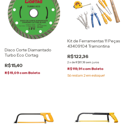
Kit de Ferramentas 11 Peças
43409104 Tramontina
Disco Corte Diamantado
Turbo Eco Cortag
R$122,36
2
x
de
R$61,18
sem juros
R$15,40
R$119,91
com
Boleto
R$15,09
com
Boleto
Só restam
2
em estoque!