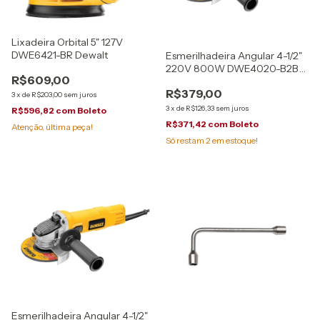
Lixadeira Orbital 5" 127V
DWE6421-BR Dewalt
Esmerilhadeira Angular 4-1/2"
220V 800W DWE4020-B2B
R$609,00
Dewalt
R$379,00
3
x
de
R$203,00
sem juros
3
x
de
R$126,33
sem juros
R$596,82
com
Boleto
R$371,42
com
Boleto
Atenção, última peça!
Só restam
2
em estoque!
Esmerilhadeira Angular 4-1/2"