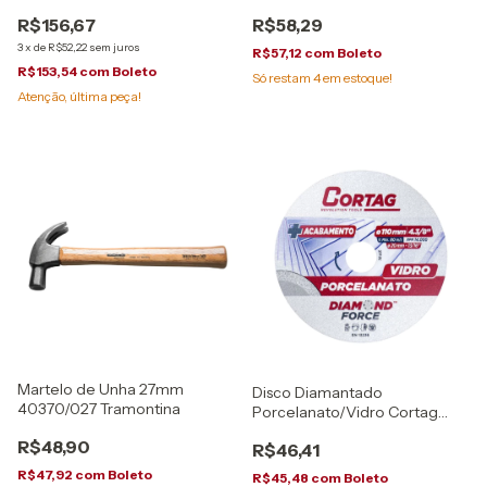
43805015 Tramontina
R$156,67
R$58,29
3
x
de
R$52,22
sem juros
R$57,12
com
Boleto
R$153,54
com
Boleto
Só restam
4
em estoque!
Atenção, última peça!
Martelo de Unha 27mm
Disco Diamantado
40370/027 Tramontina
Porcelanato/Vidro Cortag
62796
R$48,90
R$46,41
R$47,92
com
Boleto
R$45,48
com
Boleto