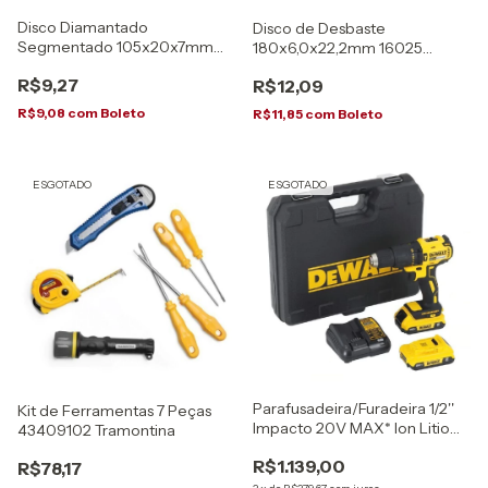
Disco Diamantado
Disco de Desbaste
Segmentado 105x20x7mm
180x6,0x22,2mm 16025
Disflex
Disflex
R$9,27
R$12,09
R$9,08
com
Boleto
R$11,85
com
Boleto
ESGOTADO
ESGOTADO
Parafusadeira/Furadeira 1/2''
Kit de Ferramentas 7 Peças
Impacto 20V MAX* Ion Litio
43409102 Tramontina
BRUSHLESS Dewalt
R$1.139,00
R$78,17