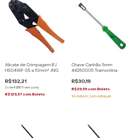
Alicate de Crimpagem RJ
Chave Canhão 5mm
HS04WF 0,5 a 10mm² JNG
44250005 Tramontina
R$132,21
R$30,19
2
x
de
R$66,11
sem juros
R$29,59
com
Boleto
R$129,57
com
Boleto
Só restam
2
em estoque!