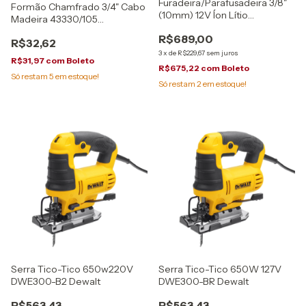
Furadeira/Parafusadeira 3/8"
Formão Chamfrado 3/4" Cabo
(10mm) 12V Íon Lítio
Madeira 43330/105
DCD700C2-BR Dewalt
Tramontina
R$689,00
R$32,62
3
x
de
R$229,67
sem juros
R$31,97
com
Boleto
R$675,22
com
Boleto
Só restam
5
em estoque!
Só restam
2
em estoque!
Serra Tico-Tico 650w220V
Serra Tico-Tico 650W 127V
DWE300-B2 Dewalt
DWE300-BR Dewalt
R$563,43
R$563,43