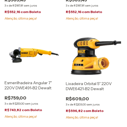
3
x
de
R$187,81
sem juros
3
x
de
R$187,81
sem juros
R$552,16
com
Boleto
R$552,16
com
Boleto
Atenção, última peça!
Atenção, última peça!
Esmerilhadeira Angular 7"
Lixadeira Orbital 5" 220V
220V DWE491-B2 Dewalt
DWE6421-B2 Dewalt
R$759,00
R$609,00
3
x
de
R$253,00
sem juros
3
x
de
R$203,00
sem juros
R$743,82
com
Boleto
R$596,82
com
Boleto
Atenção, última peça!
Atenção, última peça!