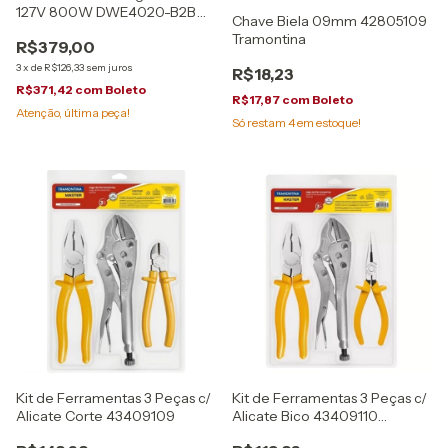
127V 800W DWE4020-B2B
Chave Biela 09mm 42805109
Dewalt
Tramontina
R$379,00
3
x
de
R$126,33
sem juros
R$18,23
R$371,42
com
Boleto
R$17,87
com
Boleto
Atenção, última peça!
Só restam
4
em estoque!
Kit de Ferramentas 3 Peças c/
Kit de Ferramentas 3 Peças c/
Alicate Bico 43409110
Alicate Corte 43409109
Tramontina