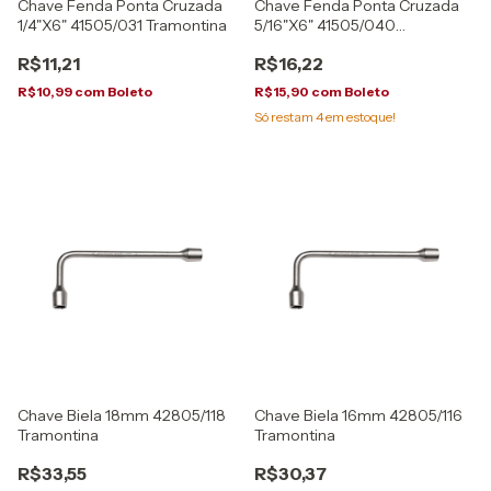
Chave Fenda Ponta Cruzada
Chave Fenda Ponta Cruzada
1/4"X6" 41505/031 Tramontina
5/16"X6" 41505/040
Tramontina
R$11,21
R$16,22
R$10,99
com
Boleto
R$15,90
com
Boleto
Só restam
4
em estoque!
Chave Biela 18mm 42805/118
Chave Biela 16mm 42805/116
Tramontina
Tramontina
R$33,55
R$30,37