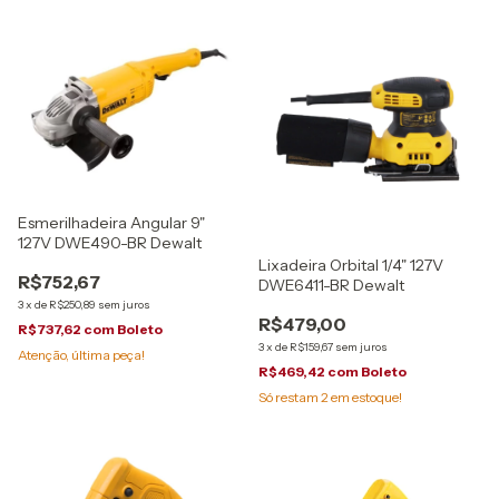
Esmerilhadeira Angular 9"
127V DWE490-BR Dewalt
Lixadeira Orbital 1/4" 127V
R$752,67
DWE6411-BR Dewalt
3
x
de
R$250,89
sem juros
R$479,00
R$737,62
com
Boleto
3
x
de
R$159,67
sem juros
Atenção, última peça!
R$469,42
com
Boleto
Só restam
2
em estoque!