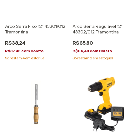
Arco Serra Fixo 12" 43301/012
Arco Serra Regulável 12"
Tramontina
43302/012 Tramontina
R$38,24
R$65,80
R$37,48
com
Boleto
R$64,48
com
Boleto
Só restam
4
em estoque!
Só restam
2
em estoque!