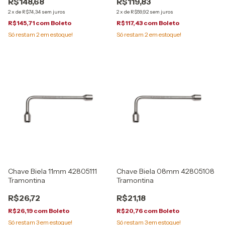
R$119,83
R$148,68
2
x
de
R$59,92
sem juros
2
x
de
R$74,34
sem juros
R$117,43
com
Boleto
R$145,71
com
Boleto
Só restam
2
em estoque!
Só restam
2
em estoque!
Chave Biela 11mm 42805111
Chave Biela 08mm 42805108
Tramontina
Tramontina
R$26,72
R$21,18
R$26,19
com
Boleto
R$20,76
com
Boleto
Só restam
3
em estoque!
Só restam
3
em estoque!