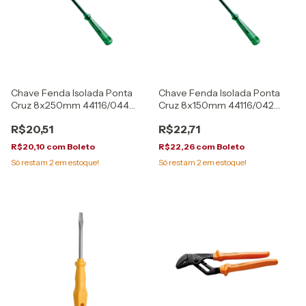
Chave Fenda Isolada Ponta
Chave Fenda Isolada Ponta
Cruz 8x250mm 44116/044
Cruz 8x150mm 44116/042
Tramontina
Tramontina
R$20,51
R$22,71
R$20,10
com
Boleto
R$22,26
com
Boleto
Só restam
2
em estoque!
Só restam
2
em estoque!