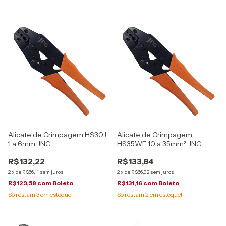
Alicate de Crimpagem HS30J
Alicate de Crimpagem
1 a 6mm JNG
HS35WF 10 a 35mm² JNG
R$132,22
R$133,84
2
x
de
R$66,11
sem juros
2
x
de
R$66,92
sem juros
R$129,58
com
Boleto
R$131,16
com
Boleto
Só restam
3
em estoque!
Só restam
2
em estoque!