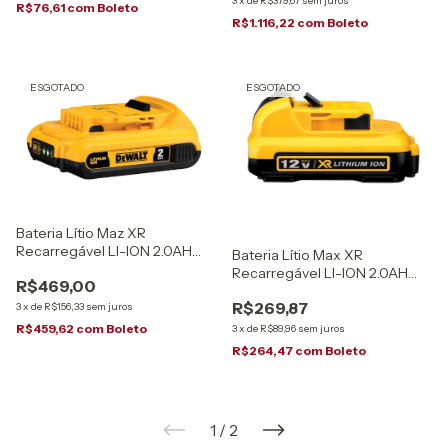
3
x
de
R$379,67
sem juros
R$76,61
com
Boleto
R$1.116,22
com
Boleto
ESGOTADO
ESGOTADO
Bateria Lítio Maz XR
Recarregável LI-ION 2.0AH
Bateria Lítio Max XR
20V DCB203-B3 Dewalt
Recarregável LI-ION 2.0AH
R$469,00
12V DCB127 Dewalt
R$269,87
3
x
de
R$156,33
sem juros
R$459,62
com
Boleto
3
x
de
R$89,96
sem juros
R$264,47
com
Boleto
1
/
2