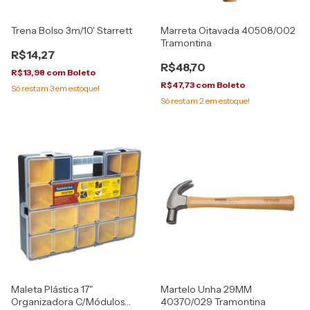
Trena Bolso 3m/10' Starrett
Marreta Oitavada 40508/002
Tramontina
R$14,27
R$48,70
R$13,98
com
Boleto
R$47,73
com
Boleto
Só restam
3
em estoque!
Só restam
2
em estoque!
Maleta Plástica 17"
Martelo Unha 29MM
Organizadora C/Módulos
40370/029 Tramontina