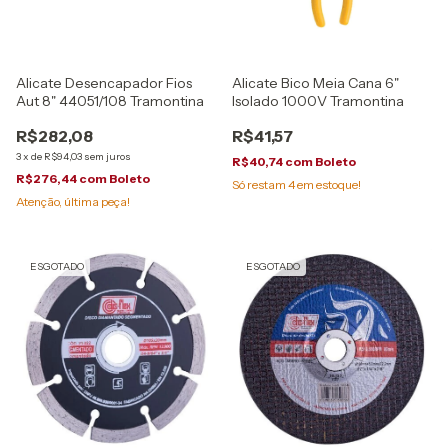
Alicate Desencapador Fios
Alicate Bico Meia Cana 6"
Aut 8" 44051/108 Tramontina
Isolado 1000V Tramontina
R$282,08
R$41,57
3
x
de
R$94,03
sem juros
R$40,74
com
Boleto
R$276,44
com
Boleto
Só restam
4
em estoque!
Atenção, última peça!
ESGOTADO
ESGOTADO