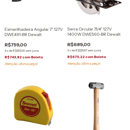
Serra Circular 7.1/4" 127V
Esmerilhadeira Angular 7" 127V
1400W DWE560-BR Dewalt
DWE491-BR Dewalt
R$689,00
R$759,00
3
x
de
R$229,67
sem juros
3
x
de
R$253,00
sem juros
R$675,22
com
Boleto
R$743,82
com
Boleto
Atenção, última peça!
Atenção, última peça!