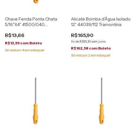
Chave Fenda Ponta Chata
Alicate Bomba d'Água Isolado
5/16"X4" 41500/040
12" 44039/112 Tramontina
Tramontina
R$13,66
R$165,90
3
x
de
R$55,30
sem juros
R$13,39
com
Boleto
R$162,58
com
Boleto
Só restam
4
em estoque!
Só restam
2
em estoque!