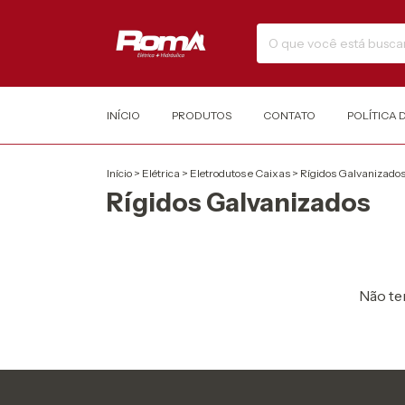
INÍCIO
PRODUTOS
CONTATO
POLÍTICA 
Início
>
Elétrica
>
Eletrodutos e Caixas
>
Rígidos Galvanizado
Rígidos Galvanizados
Não tem