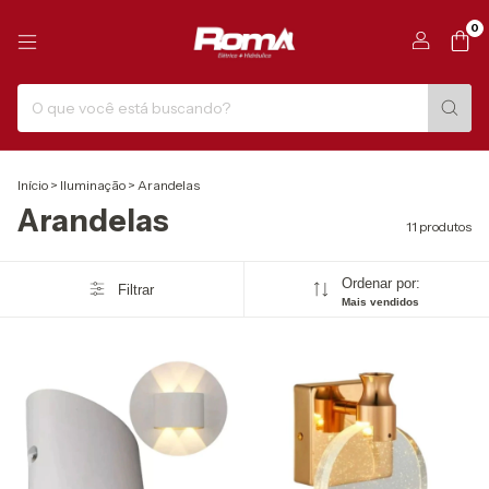
0
Início
>
Iluminação
>
Arandelas
Arandelas
11 produtos
Ordenar por:
Filtrar
Mais vendidos