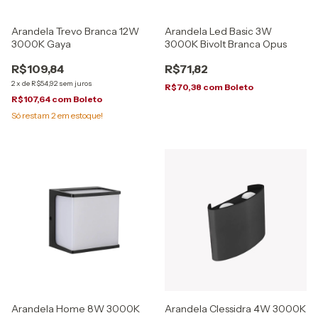
Arandela Trevo Branca 12W
Arandela Led Basic 3W
3000K Gaya
3000K Bivolt Branca Opus
R$109,84
R$71,82
2
x
de
R$54,92
sem juros
R$70,38
com
Boleto
R$107,64
com
Boleto
Só restam
2
em estoque!
Arandela Home 8W 3000K
Arandela Clessidra 4W 3000K