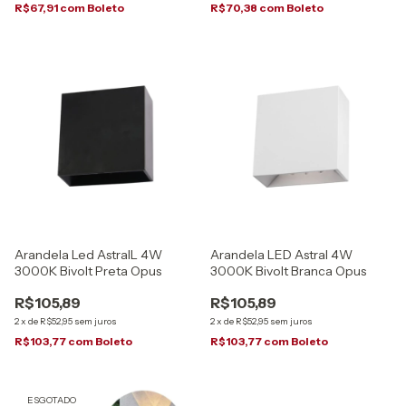
R$67,91
com
Boleto
R$70,38
com
Boleto
Arandela Led AstralL 4W
Arandela LED Astral 4W
3000K Bivolt Preta Opus
3000K Bivolt Branca Opus
R$105,89
R$105,89
2
x
de
R$52,95
sem juros
2
x
de
R$52,95
sem juros
R$103,77
com
Boleto
R$103,77
com
Boleto
ESGOTADO