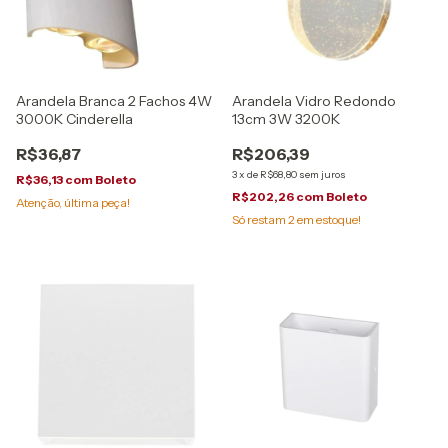
Arandela Branca 2 Fachos 4W
Arandela Vidro Redondo
3000K Cinderella
13cm 3W 3200K
R$36,87
R$206,39
3
x
de
R$68,80
sem juros
R$36,13
com
Boleto
R$202,26
com
Boleto
Atenção, última peça!
Só restam
2
em estoque!