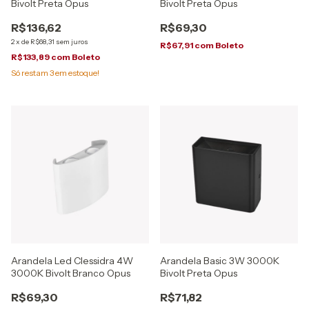
Bivolt Preta Opus
Bivolt Preta Opus
R$136,62
R$69,30
2
x
de
R$68,31
sem juros
R$67,91
com
Boleto
R$133,89
com
Boleto
Só restam
3
em estoque!
Arandela Led Clessidra 4W
Arandela Basic 3W 3000K
3000K Bivolt Branco Opus
Bivolt Preta Opus
R$69,30
R$71,82