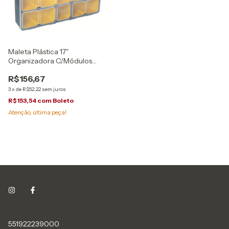
Maleta Plástica 17"
Organizadora C/Módulos
43805015 Tramontina
R$156,67
3
x
de
R$52,22
sem juros
R$153,54
com
Boleto
Atenção, última peça!
551922239000