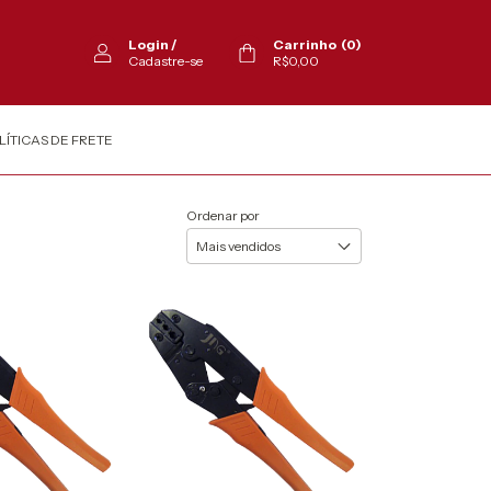
Login
/
Carrinho
(
0
)
Cadastre-se
R$0,00
LÍTICAS DE FRETE
Ordenar por