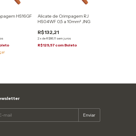
impagem HS16GF
Alicate de Crimpagem RJ
G
HS04WF 0,5 a 10mm² JNG
R$132,21
ros
2
x
de
R$66,11
sem juros
oleto
R$129,57
com
Boleto
ça!
wsletter