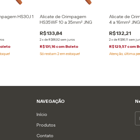
impagem HS30J 1
Alicate de Crimpagem
Alicate de Cr
HS35WF 10 a 35mm² JNG
4 a 16mm² JN
R$133,84
R$132,21
ros
2
x
de
R$66,92
sem juros
2
x
de
R$66,11
sem ju
oleto
R$131,16
com
Boleto
R$129,57
com
B
toque!
Só restam
2
em estoque!
Atenção, última pe
NAVEGAÇÃO
Ne
Início
Produtos
Contato