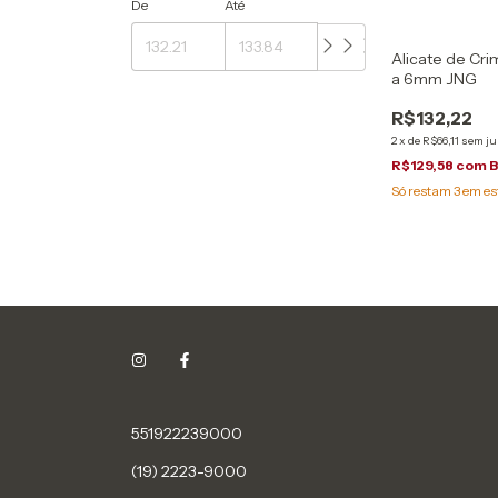
De
Até
Alicate de Cr
a 6mm JNG
R$132,22
2
x
de
R$66,11
sem ju
R$129,58
com
B
Só restam
3
em es
551922239000
(19) 2223-9000