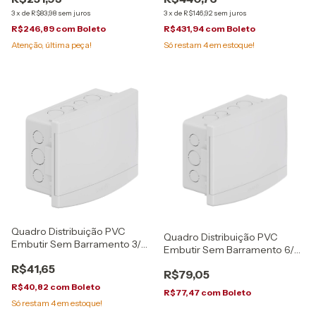
3
x
de
R$83,98
sem juros
3
x
de
R$146,92
sem juros
R$246,89
com
Boleto
R$431,94
com
Boleto
Atenção, última peça!
Só restam
4
em estoque!
Quadro Distribuição PVC
Quadro Distribuição PVC
Embutir Sem Barramento 3/4
Embutir Sem Barramento 6/8
Disjuntores Tigre
Disjuntores Tigre
R$41,65
R$79,05
R$40,82
com
Boleto
R$77,47
com
Boleto
Só restam
4
em estoque!