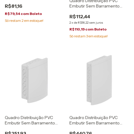
Quadro Distribuição PVC
R$81,16
Embutir Sem Barramento
12/16 Disjuntores Tigre
R$79,54
com
Boleto
R$112,44
Só restam
2
em estoque!
2
x
de
R$56,22
sem juros
R$110,19
com
Boleto
Só restam
3
em estoque!
Quadro Distribuição PVC
Quadro Distribuição PVC
Embutir Sem Barramento
Embutir Sem Barramento
18/24 Disjuntores Tigre
27/36 Disjuntores Tigre
R$251,93
R$440,76