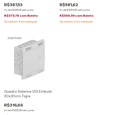
R$387,53
R$581,62
3
x
de
R$129,18
sem juros
3
x
de
R$193,87
sem juros
R$379,78
com
Boleto
R$569,99
com
Boleto
Só restam
4
em estoque!
Só restam
2
em estoque!
ESGOTADO
Quadro Sistema VDI Embutir
30x30cm Tigre
R$316,66
3
x
de
R$105,55
sem juros