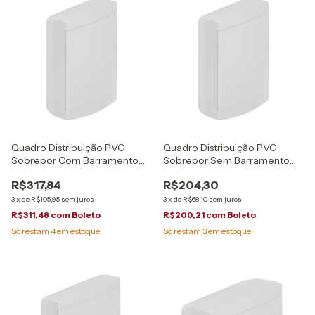
Quadro Distribuição PVC
Quadro Distribuição PVC
Sobrepor Com Barramento
Sobrepor Sem Barramento
12/16 Disjuntores Tigre
12/16 Disjuntores Tigre
R$317,84
R$204,30
3
x
de
R$105,95
sem juros
3
x
de
R$68,10
sem juros
R$311,48
com
Boleto
R$200,21
com
Boleto
Só restam
4
em estoque!
Só restam
3
em estoque!