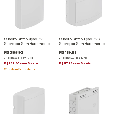
Quadro Distribuição PVC
Quadro Distribuição PVC
Sobrepor Sem Barramento
Sobrepor Sem Barramento
18/24 Disjuntores Tigre
6/8 Disjuntores Tigre
R$298,93
R$119,61
3
x
de
R$99,64
sem juros
2
x
de
R$59,81
sem juros
R$292,95
com
Boleto
R$117,22
com
Boleto
Só restam
3
em estoque!