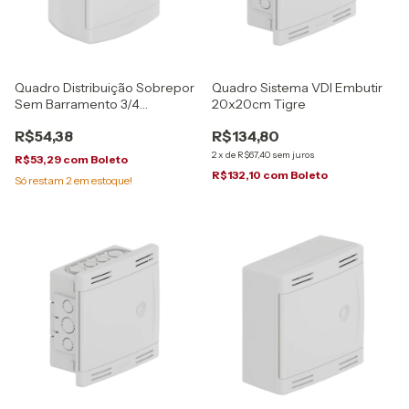
Quadro Distribuição Sobrepor
Quadro Sistema VDI Embutir
Sem Barramento 3/4
20x20cm Tigre
Disjuntores Tigre
R$54,38
R$134,80
2
x
de
R$67,40
sem juros
R$53,29
com
Boleto
R$132,10
com
Boleto
Só restam
2
em estoque!