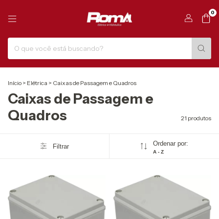
0
Início
>
Elétrica
>
Caixas de Passagem e Quadros
Caixas de Passagem e
Quadros
21 produtos
Ordenar por:
Filtrar
A - Z