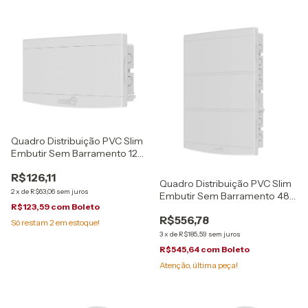
Quadro Distribuição PVC Slim
Embutir Sem Barramento 12
Disjuntores Tigre
R$126,11
Quadro Distribuição PVC Slim
2
x
de
R$63,06
sem juros
Embutir Sem Barramento 48
R$123,59
com
Boleto
Disjuntores Tigre
R$556,78
Só restam
2
em estoque!
3
x
de
R$185,59
sem juros
R$545,64
com
Boleto
Atenção, última peça!