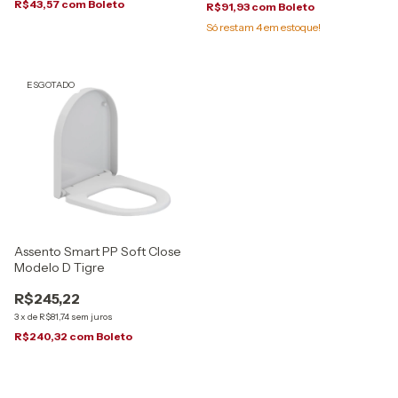
R$43,57
com
Boleto
R$91,93
com
Boleto
Só restam
4
em estoque!
ESGOTADO
Assento Smart PP Soft Close
Modelo D Tigre
R$245,22
3
x
de
R$81,74
sem juros
R$240,32
com
Boleto