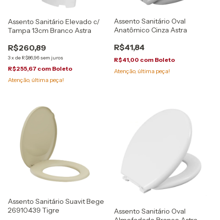
Assento Sanitário Oval
Assento Sanitário Elevado c/
Anatômico Cinza Astra
Tampa 13cm Branco Astra
R$41,84
R$260,89
3
x
de
R$86,96
sem juros
R$41,00
com
Boleto
R$255,67
com
Boleto
Atenção, última peça!
Atenção, última peça!
Assento Sanitário Suavit Bege
26910439 Tigre
Assento Sanitário Oval