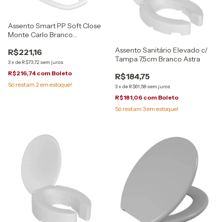
Assento Smart PP Soft Close
Monte Carlo Branco
300000385 Tigre
Assento Sanitário Elevado c/
R$221,16
Tampa 7,5cm Branco Astra
3
x
de
R$73,72
sem juros
R$216,74
com
Boleto
R$184,75
Só restam
2
em estoque!
3
x
de
R$61,58
sem juros
R$181,06
com
Boleto
Só restam
3
em estoque!