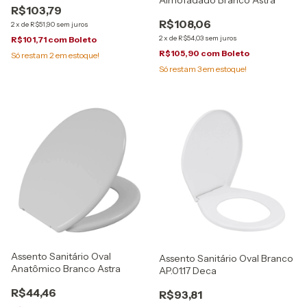
Almofadado Branco Astra
R$103,79
R$108,06
2
x
de
R$51,90
sem juros
2
x
de
R$54,03
sem juros
R$101,71
com
Boleto
R$105,90
com
Boleto
Só restam
2
em estoque!
Só restam
3
em estoque!
Assento Sanitário Oval
Assento Sanitário Oval Branco
Anatômico Branco Astra
AP.01.17 Deca
R$44,46
R$93,81