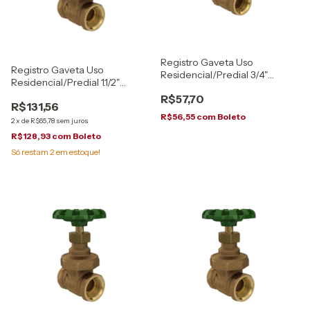
Registro Gaveta Uso
Registro Gaveta Uso
Residencial/Predial 3/4"
Residencial/Predial 1.1/2"
1510.HD.034 Deca
1510.HD.112 Deca
R$57,70
R$131,56
R$56,55
com
Boleto
2
x
de
R$65,78
sem juros
R$128,93
com
Boleto
Só restam
2
em estoque!