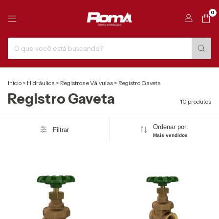
0
Início
>
Hidráulica
>
Registros e Válvulas
>
Registro Gaveta
Registro Gaveta
10 produtos
Ordenar por:
Filtrar
Mais vendidos