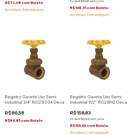
3
x
de
R$50,45
sem juros
R$72,08
com
Boleto
R$148,31
com
Boleto
Só restam
4
em estoque!
Só restam
2
em estoque!
Registro Gaveta Uso Semi
Registro Gaveta Uso Semi
Industrial 3/4" 1502.B.034 Deca
Industrial 1.1/2" 1502.B.112 Deca
R$86,58
R$158,83
3
x
de
R$52,94
sem juros
R$84,85
com
Boleto
R$155,65
com
Boleto
Só restam
2
em estoque!