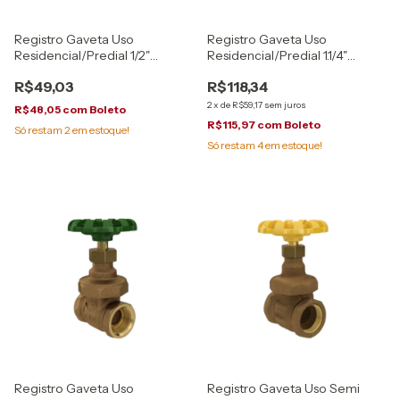
Registro Gaveta Uso
Registro Gaveta Uso
Residencial/Predial 1/2"
Residencial/Predial 1.1/4"
1510.HD.012 Deca
1510.HD.114 Deca
R$49,03
R$118,34
2
x
de
R$59,17
sem juros
R$48,05
com
Boleto
R$115,97
com
Boleto
Só restam
2
em estoque!
Só restam
4
em estoque!
Registro Gaveta Uso
Registro Gaveta Uso Semi