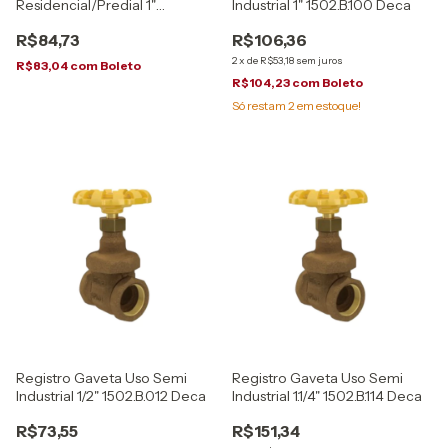
Residencial/Predial 1"
Industrial 1" 1502.B.100 Deca
1510.HD.100 Deca
R$84,73
R$106,36
2
x
de
R$53,18
sem juros
R$83,04
com
Boleto
R$104,23
com
Boleto
Só restam
2
em estoque!
Registro Gaveta Uso Semi
Registro Gaveta Uso Semi
Industrial 1/2" 1502.B.012 Deca
Industrial 1.1/4" 1502.B.114 Deca
R$73,55
R$151,34