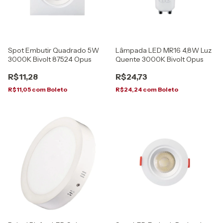
Spot Embutir Quadrado 5W
Lâmpada LED MR16 4,8W Luz
3000K Bivolt 87524 Opus
Quente 3000K Bivolt Opus
R$11,28
R$24,73
R$11,05
com
Boleto
R$24,24
com
Boleto