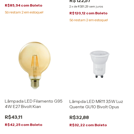
R$122,57
R$85,94
com
Boleto
2
x
de
R$61,29
sem juros
Só restam
2
em estoque!
R$120,12
com
Boleto
Só restam
2
em estoque!
Lâmpada LED Filamento G95
Lâmpda LED MR11 3,5W Luz
4W E27 Bivolt Kian
Quente GU10 Bivolt Opus
R$43,11
R$32,88
R$42,25
com
Boleto
R$32,22
com
Boleto