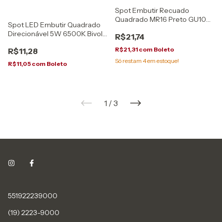
Spot Embutir Recuado
Quadrado MR16 Preto GU10
Spot LED Embutir Quadrado
ECO80303 Opus
Direcionável 5W 6500K Bivolt
R$21,74
Opus
R$21,31
com
Boleto
R$11,28
Só restam
4
em estoque!
R$11,05
com
Boleto
1
/
3
551922239000
(19) 2223-9000