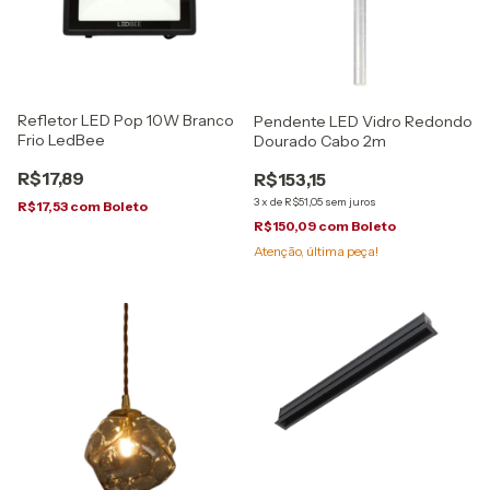
Refletor LED Pop 10W Branco
Pendente LED Vidro Redondo
Frio LedBee
Dourado Cabo 2m
R$17,89
R$153,15
3
x
de
R$51,05
sem juros
R$17,53
com
Boleto
R$150,09
com
Boleto
Atenção, última peça!