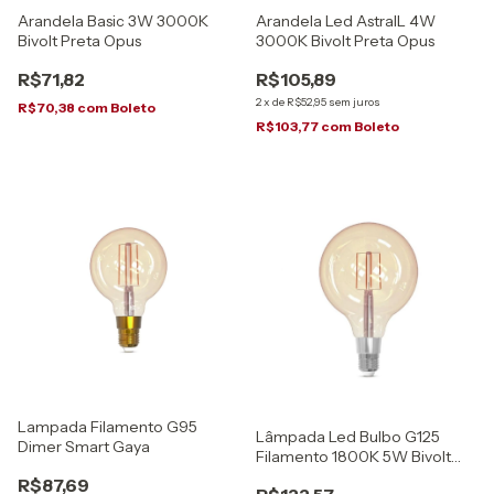
Arandela Basic 3W 3000K
Arandela Led AstralL 4W
Bivolt Preta Opus
3000K Bivolt Preta Opus
R$71,82
R$105,89
2
x
de
R$52,95
sem juros
R$70,38
com
Boleto
R$103,77
com
Boleto
Lampada Filamento G95
Lâmpada Led Bulbo G125
Dimer Smart Gaya
Filamento 1800K 5W Bivolt
Gaya
R$87,69