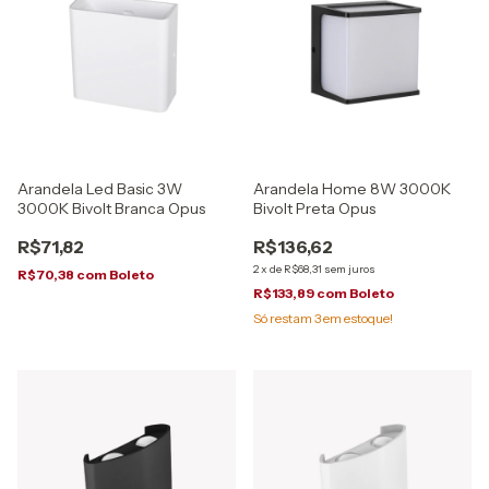
Arandela Led Basic 3W
Arandela Home 8W 3000K
3000K Bivolt Branca Opus
Bivolt Preta Opus
R$71,82
R$136,62
2
x
de
R$68,31
sem juros
R$70,38
com
Boleto
R$133,89
com
Boleto
Só restam
3
em estoque!