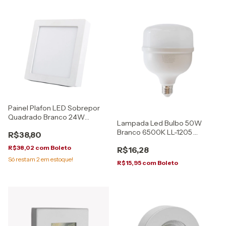
Painel Plafon LED Sobrepor
Quadrado Branco 24W
Lampada Led Bulbo 50W
6500K Galaxy
Branco 6500K LL-1205
R$38,80
LedBee LB50B
R$38,02
com
Boleto
R$16,28
Só restam
2
em estoque!
R$15,95
com
Boleto