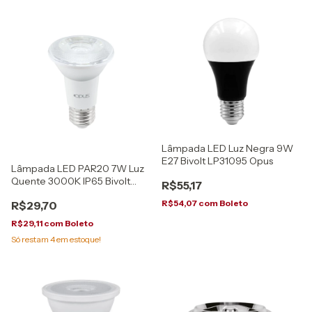
Lâmpada LED Luz Negra 9W
E27 Bivolt LP31095 Opus
Lâmpada LED PAR20 7W Luz
Quente 3000K IP65 Bivolt
R$55,17
Opus
R$54,07
com
Boleto
R$29,70
R$29,11
com
Boleto
Só restam
4
em estoque!