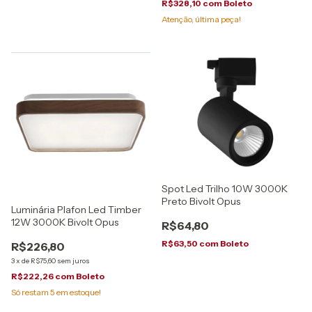
R$328,10
com
Boleto
Atenção, última peça!
Spot Led Trilho 10W 3000K
Preto Bivolt Opus
Luminária Plafon Led Timber
12W 3000K Bivolt Opus
R$64,80
R$63,50
com
Boleto
R$226,80
3
x
de
R$75,60
sem juros
R$222,26
com
Boleto
Só restam
5
em estoque!