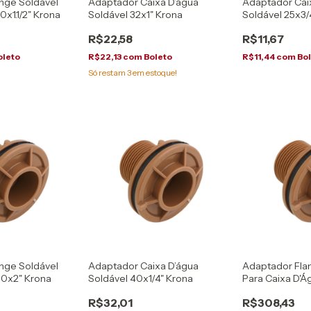
nge Soldável
Adaptador Caixa D’água
Adaptador Cai
0x1.1/2" Krona
Soldável 32x1" Krona
Soldável 25x3/
R$22,58
R$11,67
oleto
R$22,13
com
Boleto
R$11,44
com
Bo
Só restam
3
em estoque!
nge Soldável
Adaptador Caixa D’água
Adaptador Fla
60x2" Krona
Soldável 40x1/4" Krona
Para Caixa D'Á
R$32,01
R$308,43