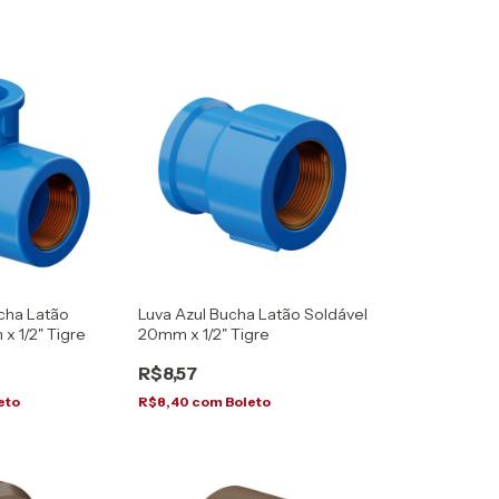
cha Latão
Luva Azul Bucha Latão Soldável
x 1/2" Tigre
20mm x 1/2" Tigre
R$8,57
eto
R$8,40
com
Boleto