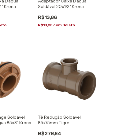
xa D’água
Adaptador Caixa D’água
4" Krona
Soldável 20x1/2" Krona
R$13,86
leto
R$13,58
com
Boleto
nge Soldável
Tê Redução Soldável
gua 85x3" Krona
85x75mm Tigre
R$278,64