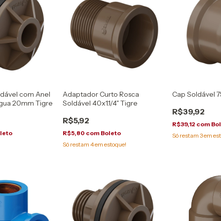
dável com Anel
Adaptador Curto Rosca
Cap Soldável 
Água 20mm Tigre
Soldável 40x1.1/4" Tigre
R$39,92
R$5,92
R$39,12
com
Bo
leto
R$5,80
com
Boleto
Só restam
3
em est
Só restam
4
em estoque!