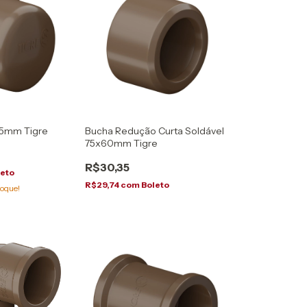
75mm Tigre
Bucha Redução Curta Soldável
75x60mm Tigre
R$30,35
leto
R$29,74
com
Boleto
oque!