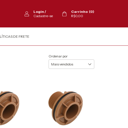
Login
/
Carrinho
(
0
)
Cadastre-se
R$0,00
LÍTICAS DE FRETE
Ordenar por