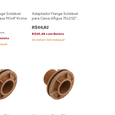
nge Soldável
Adaptador Flange Soldável
gua 110x4" Krona
para Caixa d'Água 75x2.1/2"
Krona
R$66,82
uros
R$65,48
com
Boleto
Boleto
Só restam
3
em estoque!
oque!