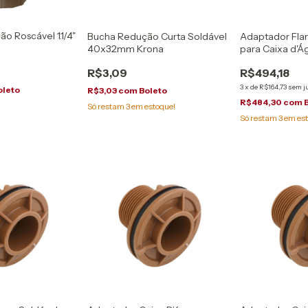
ão Roscável 1.1/4"
Bucha Redução Curta Soldável
Adaptador Fla
40x32mm Krona
para Caixa d'Á
R$3,09
R$494,18
3
x
de
R$164,73
sem j
oleto
R$3,03
com
Boleto
R$484,30
com
Só restam
3
em estoque!
Só restam
3
em est