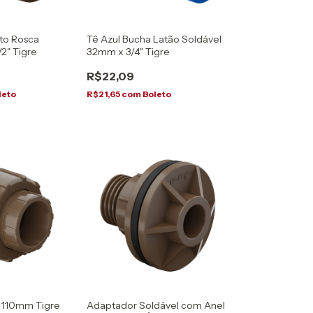
to Rosca
Tê Azul Bucha Latão Soldável
/2" Tigre
32mm x 3/4" Tigre
R$22,09
leto
R$21,65
com
Boleto
l 110mm Tigre
Adaptador Soldável com Anel