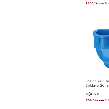
R$55,13
com
Bo
Joelho Azul B
Soldável 20mm
R$8,20
R$8,04
com
Bo