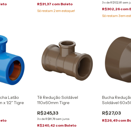
3
x
de
R$102,81
sem j
leto
R$31,37
com
Boleto
R$302,26
com
Só restam
2
em estoque!
Só restam
3
em est
ucha Latão
Tê Redução Soldável
Bucha Reduçã
 x 1/2" Tigre
110x60mm Tigre
Soldável 60x
R$245,33
R$27,03
3
x
de
R$81,78
sem juros
leto
R$26,49
com
Bo
R$240,42
com
Boleto