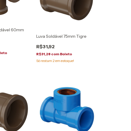
ldável 60mm
Luva Soldável 75mm Tigre
R$31,92
leto
R$31,28
com
Boleto
Só restam
2
em estoque!