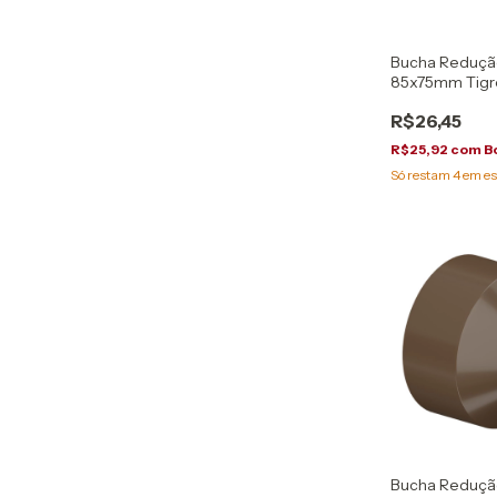
Bucha Redução
85x75mm Tigr
R$26,45
R$25,92
com
B
Só restam
4
em es
Bucha Reduçã