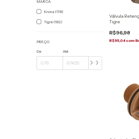
MARCA
Krona (178)
Válvula Retenç
Tigre
Tigre (182)
R$96,98
R$95,04
com
B
PREÇO
De
Até