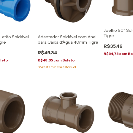
Joelho 90° So
Tigre
 Latão Soldável
Adaptador Soldável com Anel
gre
para Caixa d'Água 40mm Tigre
R$35,46
R$49,34
R$34,75
com
Bo
leto
R$48,35
com
Boleto
Só restam
5
em estoque!