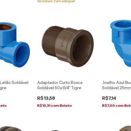
Só restam
2
em estoque!
 Latão Soldável
Adaptador Curto Rosca
Joelho Azul Bu
igre
Soldável 50x1.1/4" Tigre
Soldável 25mm 
R$13,58
R$7,14
leto
R$13,31
com
Boleto
R$7,00
com
Bol