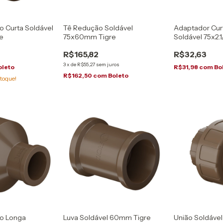
 Curta Soldável
Tê Redução Soldável
Adaptador Cur
e
75x60mm Tigre
Soldável 75x2.1
R$165,82
R$32,63
3
x
de
R$55,27
sem juros
oleto
R$31,98
com
Bo
R$162,50
com
Boleto
toque!
o Longa
Luva Soldável 60mm Tigre
União Soldáve