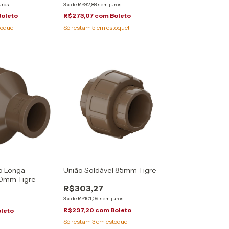
uros
3
x
de
R$92,88
sem juros
Boleto
R$273,07
com
Boleto
oque!
Só restam
5
em estoque!
o Longa
União Soldável 85mm Tigre
50mm Tigre
R$303,27
3
x
de
R$101,09
sem juros
R$297,20
com
Boleto
leto
Só restam
3
em estoque!